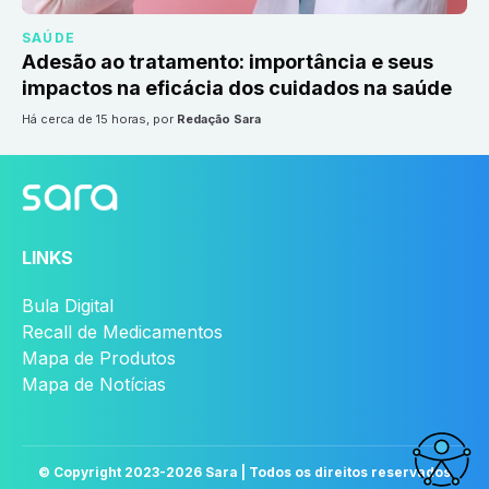
SAÚDE
Adesão ao tratamento: importância e seus
impactos na eficácia dos cuidados na saúde
há cerca de 15 horas
, por
Redação Sara
LINKS
Bula Digital
Recall de Medicamentos
Mapa de Produtos
Mapa de Notícias
© Copyright 2023-
2026
Sara | Todos os direitos reservados