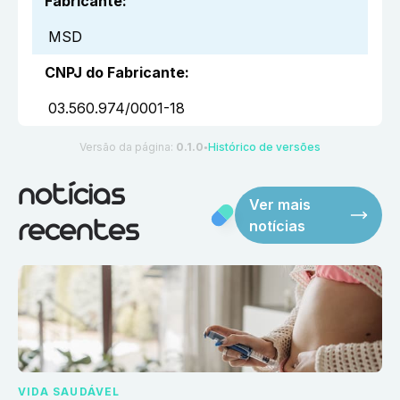
Fabricante
:
MSD
CNPJ do Fabricante
:
03.560.974/0001-18
Versão da página:
0.1.0
Histórico de versões
●
notícias
Ver mais
notícias
recentes
VIDA SAUDÁVEL