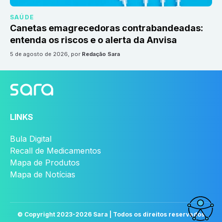
SAÚDE
Canetas emagrecedoras contrabandeadas:
entenda os riscos e o alerta da Anvisa
5 de agosto de 2026
, por
Redação Sara
LINKS
Bula Digital
Recall de Medicamentos
Mapa de Produtos
Mapa de Notícias
© Copyright 2023-
2026
Sara | Todos os direitos reservados