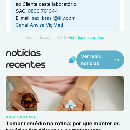
ao Cliente deste laboratório.
SAC:
0800 701044
E-mail:
sac_brasil@lilly.com
Canal Anvisa VigiMed
Versão da página:
0.1.0
Histórico de versões
●
notícias
Ver mais
notícias
recentes
VIDA SAUDÁVEL
Tomar remédio na rotina: por que manter os