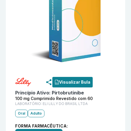
Informações detalhadas do produto
Jaypirce 100 mg 
Visualizar Bula
Princípio Ativo:
Pirtobrutinibe
100 mg Comprimido Revestido com 60
LABORATÓRIO:
ELI LILLY DO BRASIL LTDA
Oral
Adulto
FORMA FARMACÊUTICA: