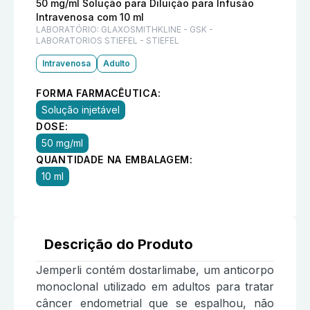
50 mg/ml Solução para Diluição para Infusão
Intravenosa com 10 ml
LABORATÓRIO:
GLAXOSMITHKLINE - GSK -
LABORATORIOS STIEFEL - STIEFEL
Intravenosa
Adulto
FORMA FARMACÊUTICA:
Solução injetável
DOSE:
50 mg/ml
QUANTIDADE NA EMBALAGEM:
10 ml
Descrição do Produto
Jemperli contém dostarlimabe, um anticorpo
monoclonal utilizado em adultos para tratar
câncer endometrial que se espalhou, não