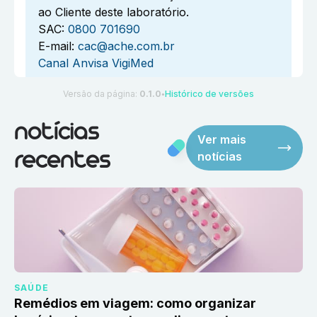
ao Cliente deste laboratório.
SAC:
0800 701690
E-mail:
cac@ache.com.br
Canal Anvisa VigiMed
Versão da página:
0.1.0
Histórico de versões
●
notícias
Ver mais
notícias
recentes
SAÚDE
Remédios em viagem: como organizar