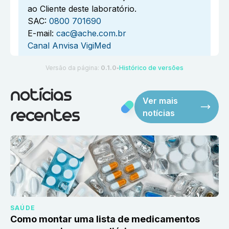
ao Cliente deste laboratório.
SAC:
0800 701690
E-mail:
cac@ache.com.br
Canal Anvisa VigiMed
Versão da página:
0.1.0
Histórico de versões
●
notícias
Ver mais
notícias
recentes
SAÚDE
Como montar uma lista de medicamentos