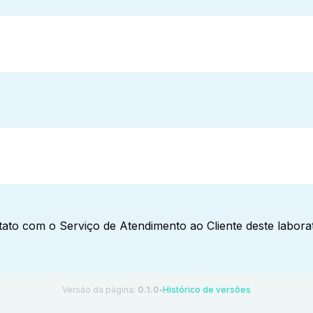
ato com o Serviço de Atendimento ao Cliente deste laborat
Versão da página:
0.1.0
Histórico de versões
●