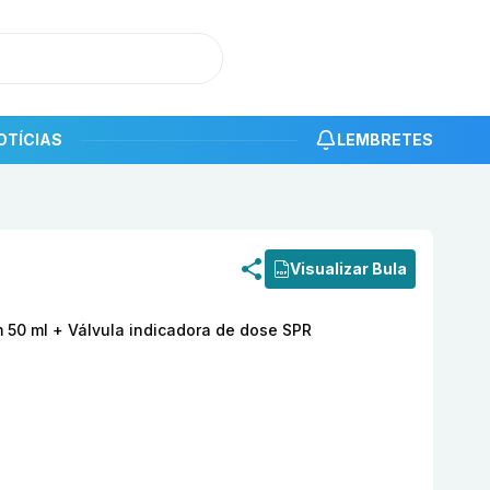
OTÍCIAS
LEMBRETES
roduto
Kedaxyl 50 mg/ml Solução Capilar com 50 ml + Vál
Visualizar Bula
 50 ml + Válvula indicadora de dose SPR