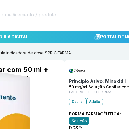
BULA DIGITAL
PORTAL DE N
vula indicadora de dose SPR CIFARMA
Informações detalhadas do p
ar com 50 ml +
R CIFARMA
Princípio Ativo:
Minoxidil
50 mg/ml Solução Capilar com
LABORATÓRIO:
CIFARMA
Capilar
Adulto
FORMA FARMACÊUTICA:
Solução
DOSE: