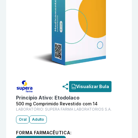
Informações detalhadas do produto
Ketalgi 500 mg 
Visualizar Bula
Princípio Ativo:
Etodolaco
500 mg Comprimido Revestido com 14
LABORATÓRIO:
SUPERA FARMA LABORATORIOS S.A.
Oral
Adulto
FORMA FARMACÊUTICA: