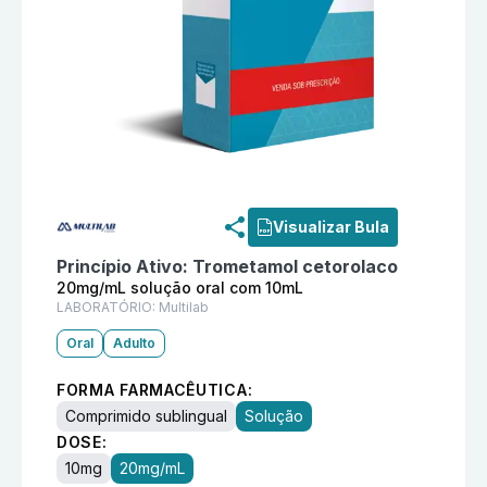
Informações detalhadas do produto
Kethol 20mg/mL s
Visualizar Bula
Princípio Ativo:
Trometamol cetorolaco
20mg/mL solução oral com 10mL
LABORATÓRIO:
Multilab
Oral
Adulto
FORMA FARMACÊUTICA:
Comprimido sublingual
Solução
DOSE:
10mg
20mg/mL