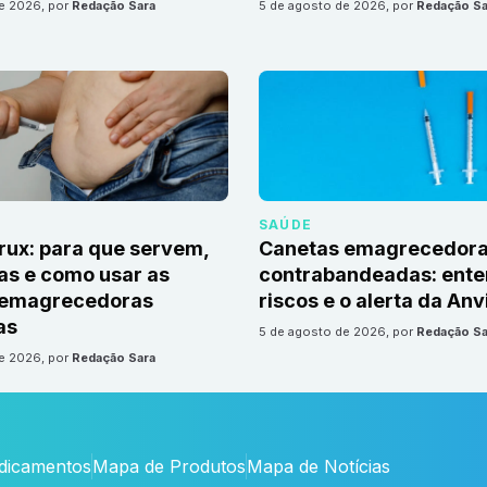
de 2026
, por
Redação Sara
5 de agosto de 2026
, por
Redação Sa
SAÚDE
irux: para que servem,
Canetas emagrecedor
as e como usar as
contrabandeadas: ente
 emagrecedoras
riscos e o alerta da Anv
as
5 de agosto de 2026
, por
Redação Sa
de 2026
, por
Redação Sara
edicamentos
Mapa de Produtos
Mapa de Notícias