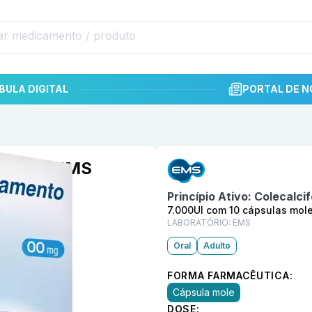
BULA DIGITAL
PORTAL DE N
Informações detalhadas do p
s moles EMS
Princípio Ativo:
Colecalcif
7.000UI com 10 cápsulas mol
LABORATÓRIO:
EMS
Oral
Adulto
FORMA FARMACÊUTICA:
Cápsula mole
DOSE: