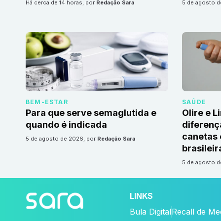
há cerca de 14 horas
, por
Redação Sara
5 de agosto 
BEM-ESTAR
SAÚDE
Para que serve semaglutida e
Olire e L
quando é indicada
diferenç
canetas
5 de agosto de 2026
, por
Redação Sara
brasileir
5 de agosto 
LINKS
Bula Digital
Recall de M