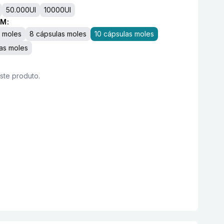
50.000UI
10000UI
M:
s moles
8 cápsulas moles
10 cápsulas moles
as moles
este produto.