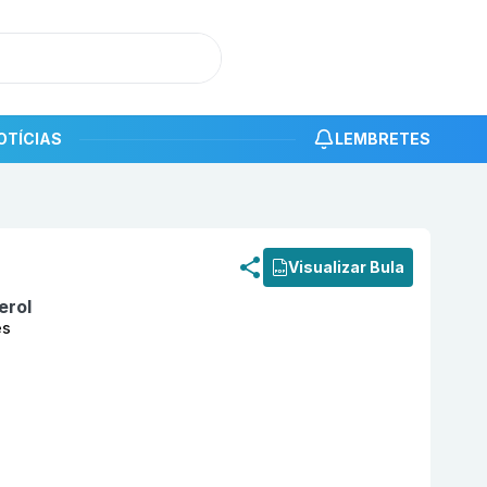
OTÍCIAS
LEMBRETES
roduto
Koli D3 7.000UI com 10 cápsulas moles EMS
Visualizar Bula
erol
es