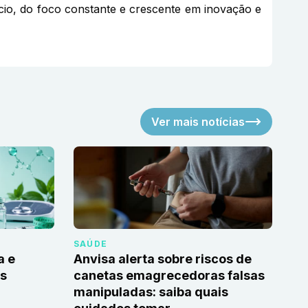
gócio, do foco constante e crescente em inovação e
Ver mais notícias
SAÚDE
a e
Anvisa alerta sobre riscos de
as
canetas emagrecedoras falsas
manipuladas: saiba quais