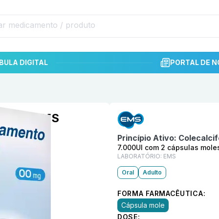
BULA DIGITAL
PORTAL DE N
Informações detalhadas do p
 moles EMS
Princípio Ativo:
Colecalcif
7.000UI com 2 cápsulas mole
LABORATÓRIO:
EMS
Oral
Adulto
FORMA FARMACÊUTICA:
Cápsula mole
DOSE: