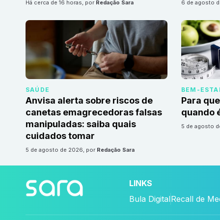
há cerca de 16 horas
, por
Redação Sara
6 de agosto 
SAÚDE
BEM-ESTA
Anvisa alerta sobre riscos de
Para que
canetas emagrecedoras falsas
quando é
manipuladas: saiba quais
5 de agosto 
cuidados tomar
5 de agosto de 2026
, por
Redação Sara
LINKS
Bula Digital
Recall de M