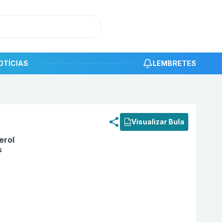
OTÍCIAS
LEMBRETES
roduto
Koli D3 7.000UI com 2 cápsulas moles EMS
Visualizar Bula
erol
s