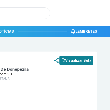
OTÍCIAS
LEMBRETES
roduto
Labrea 10 mg Comprimido Revestido com 30 LAB
Visualizar Bula
o De Donepezila
 com 30
STALIA