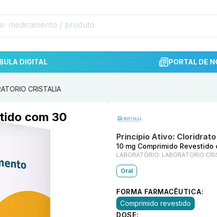
BULA DIGITAL
PORTAL DE N
RATORIO CRISTALIA
Informações detalhadas do p
tido com 30
Princípio Ativo:
Cloridrat
10 mg Comprimido Revestido
LABORATÓRIO:
LABORATORIO CRI
Oral
FORMA FARMACÊUTICA:
Comprimido revestido
DOSE: