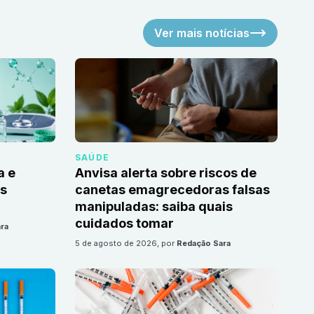
Ver mais notícias
SAÚDE
a e
Anvisa alerta sobre riscos de
as
canetas emagrecedoras falsas
manipuladas: saiba quais
cuidados tomar
ra
5 de agosto de 2026
, por
Redação Sara