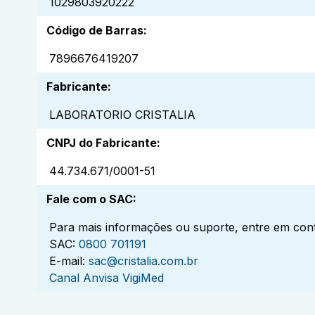
1029803920222
Código de Barras
:
7896676419207
Fabricante
:
LABORATORIO CRISTALIA
CNPJ do Fabricante
:
44.734.671/0001-51
Fale com o SAC
:
Para mais informações ou suporte, entre em cont
SAC:
0800 701191
E-mail:
sac@cristalia.com.br
Canal Anvisa VigiMed