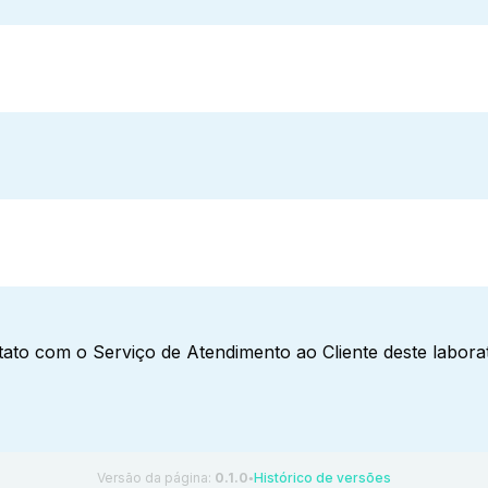
ato com o Serviço de Atendimento ao Cliente deste laborat
Versão da página:
0.1.0
Histórico de versões
●