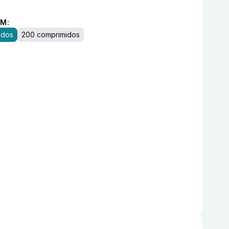
M:
idos
200 comprimidos