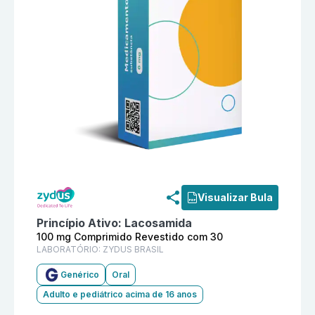
Informações detalhadas do produto
Lacosamida 100 
Visualizar Bula
Princípio Ativo:
Lacosamida
100 mg Comprimido Revestido com 30
LABORATÓRIO:
ZYDUS BRASIL
Genérico
Oral
Adulto e pediátrico acima de 16 anos