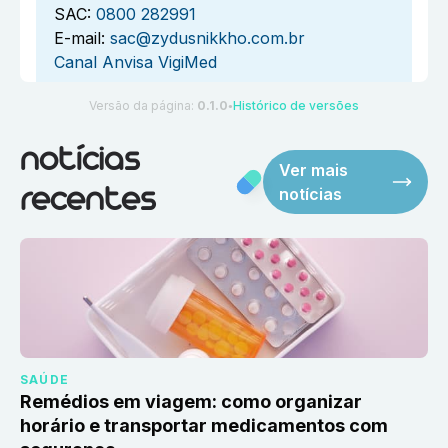
SAC:
0800 282991
E-mail:
sac@zydusnikkho.com.br
Canal Anvisa VigiMed
Versão da página:
0.1.0
Histórico de versões
●
notícias
Ver mais
notícias
recentes
SAÚDE
Remédios em viagem: como organizar
horário e transportar medicamentos com