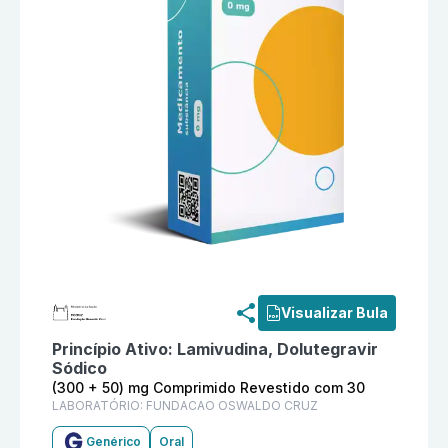
Informações detalhadas do produto
Lamivudina + Do
Visualizar Bula
Princípio Ativo:
Lamivudina, Dolutegravir
Sódico
(300 + 50) mg Comprimido Revestido com 30
LABORATÓRIO:
FUNDACAO OSWALDO CRUZ
Genérico
Oral