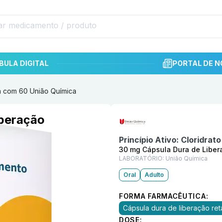
BULA DIGITAL
PORTAL DE N
a com 60 União Química
Informações detalhadas do p
iberação
a
Princípio Ativo:
Cloridrato
30 mg Cápsula Dura de Libe
LABORATÓRIO:
União Química
Oral
Adulto
FORMA FARMACÊUTICA:
Cápsula dura de liberação re
DOSE: