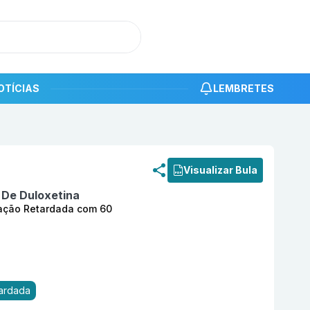
OTÍCIAS
LEMBRETES
roduto
Leduo 30 mg Cápsula Dura de Liberação Retardada
Visualizar Bula
 De Duloxetina
ração Retardada com 60
tardada