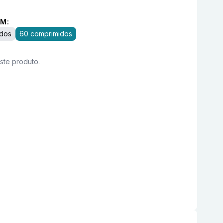
M:
idos
60 comprimidos
este produto.