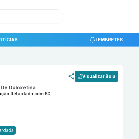
OTÍCIAS
LEMBRETES
roduto
Leduo 60 mg Cápsula Dura de Liberação Retardada
Visualizar Bula
 De Duloxetina
ração Retardada com 60
tardada