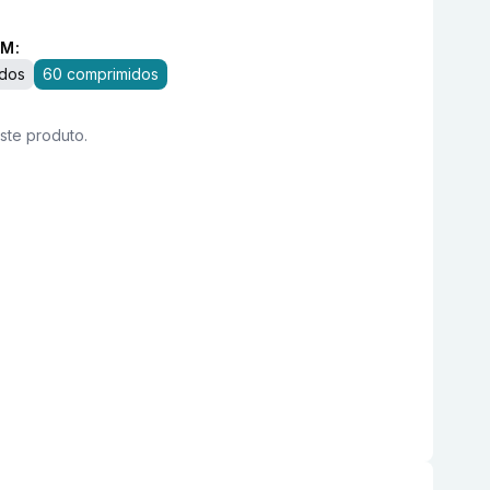
M:
idos
60 comprimidos
este produto.