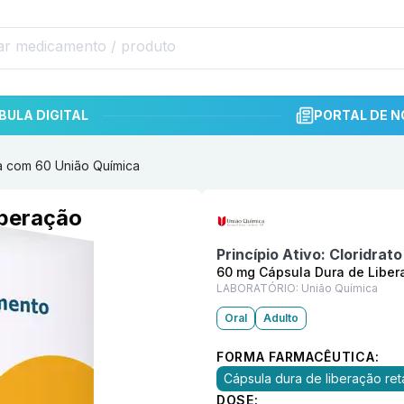
BULA DIGITAL
PORTAL DE N
a com 60 União Química
Informações detalhadas do p
iberação
a
Princípio Ativo:
Cloridrato
60 mg Cápsula Dura de Libe
LABORATÓRIO:
União Química
Oral
Adulto
FORMA FARMACÊUTICA:
Cápsula dura de liberação re
DOSE: