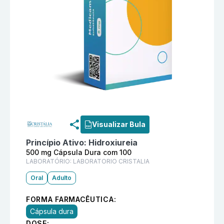
Informações detalhadas do produto
Leux 500 mg Cáp
Visualizar Bula
Princípio Ativo:
Hidroxiureia
500 mg Cápsula Dura com 100
LABORATÓRIO:
LABORATORIO CRISTALIA
Oral
Adulto
FORMA FARMACÊUTICA:
Cápsula dura
DOSE: