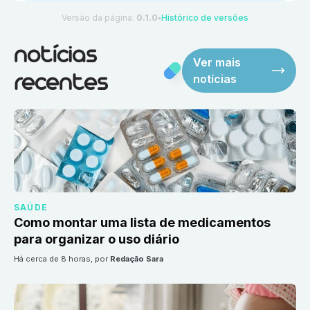
Versão da página:
0.1.0
Histórico de versões
●
notícias
Ver mais
notícias
recentes
SAÚDE
Como montar uma lista de medicamentos
para organizar o uso diário
há cerca de 8 horas
, por
Redação Sara