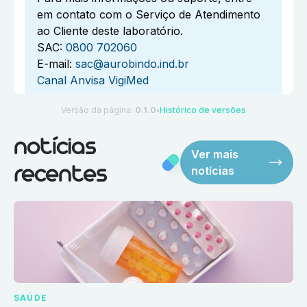
em contato com o Serviço de Atendimento
ao Cliente deste laboratório.
SAC:
0800 702060
E-mail:
sac@aurobindo.ind.br
Canal Anvisa VigiMed
Versão da página:
0.1.0
Histórico de versões
●
notícias
Ver mais
notícias
recentes
SAÚDE