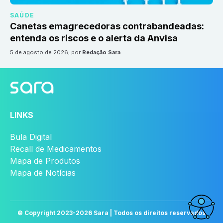
SAÚDE
Canetas emagrecedoras contrabandeadas:
entenda os riscos e o alerta da Anvisa
5 de agosto de 2026
, por
Redação Sara
LINKS
Bula Digital
Recall de Medicamentos
Mapa de Produtos
Mapa de Notícias
© Copyright 2023-
2026
Sara | Todos os direitos reservados