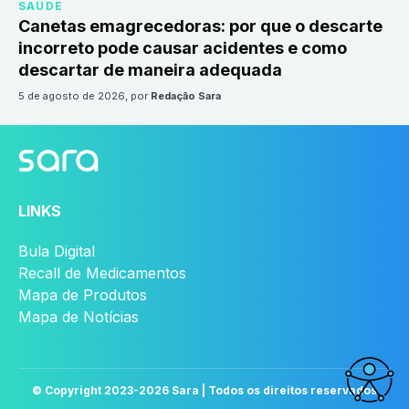
SAÚDE
Canetas emagrecedoras: por que o descarte
incorreto pode causar acidentes e como
descartar de maneira adequada
5 de agosto de 2026
, por
Redação Sara
LINKS
Bula Digital
Recall de Medicamentos
Mapa de Produtos
Mapa de Notícias
© Copyright 2023-
2026
Sara | Todos os direitos reservados