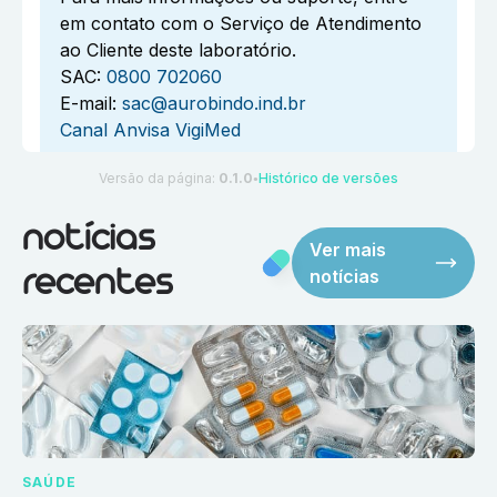
em contato com o Serviço de Atendimento
ao Cliente deste laboratório.
SAC:
0800 702060
E-mail:
sac@aurobindo.ind.br
Canal Anvisa VigiMed
Versão da página:
0.1.0
Histórico de versões
●
notícias
Ver mais
notícias
recentes
SAÚDE