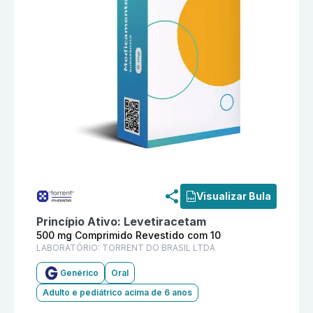
Informações detalhadas do produto
Levetiracetam 5
Visualizar Bula
Princípio Ativo:
Levetiracetam
500 mg Comprimido Revestido com 10
LABORATÓRIO:
TORRENT DO BRASIL LTDA
Genérico
Oral
Adulto e pediátrico acima de 6 anos