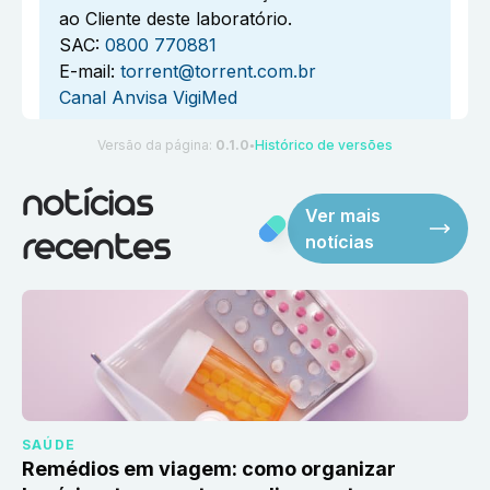
ao Cliente deste laboratório.
SAC:
0800 770881
E-mail:
torrent@torrent.com.br
Canal Anvisa VigiMed
Versão da página:
0.1.0
Histórico de versões
●
notícias
Ver mais
notícias
recentes
SAÚDE
Remédios em viagem: como organizar