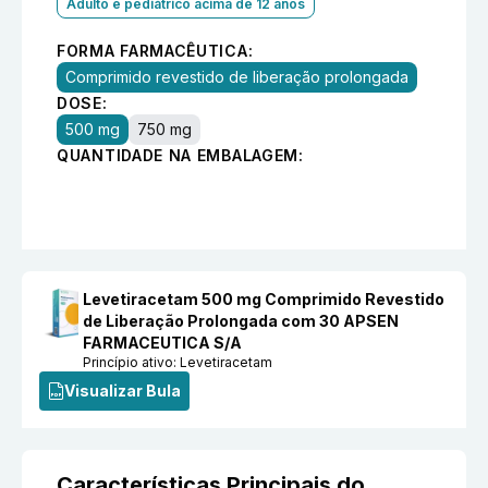
Adulto e pediátrico acima de 12 anos
FORMA FARMACÊUTICA:
Comprimido revestido de liberação prolongada
DOSE:
500 mg
750 mg
QUANTIDADE NA EMBALAGEM:
Levetiracetam 500 mg Comprimido Revestido
de Liberação Prolongada com 30 APSEN
FARMACEUTICA S/A
Princípio ativo:
Levetiracetam
Visualizar Bula
Características Principais do