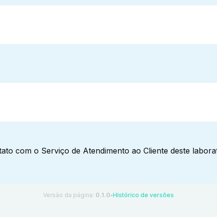
ato com o Serviço de Atendimento ao Cliente deste laborat
Versão da página:
0.1.0
Histórico de versões
●