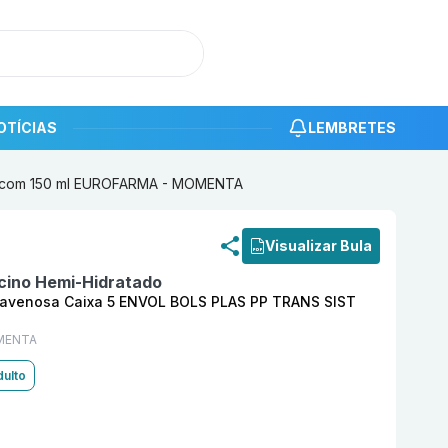
OTÍCIAS
LEMBRETES
CH com 150 ml EUROFARMA - MOMENTA
roduto
Levofloxacino Hemi-Hidratado 5 mg/ml Solução I
Visualizar Bula
cino Hemi-Hidratado
ntravenosa Caixa 5 ENVOL BOLS PLAS PP TRANS SIST
MENTA
ulto