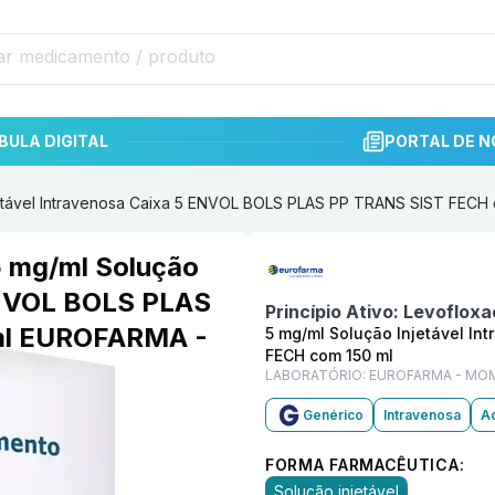
BULA DIGITAL
PORTAL DE N
njetável Intravenosa Caixa 5 ENVOL BOLS PLAS PP TRANS SIST FE
Informações detalhadas do p
5 mg/ml Solução
 ENVOL BOLS PLAS
Princípio Ativo:
Levofloxa
ml EUROFARMA -
5 mg/ml Solução Injetável I
FECH com 150 ml
LABORATÓRIO:
EUROFARMA - MO
Genérico
Intravenosa
Ad
FORMA FARMACÊUTICA:
Solução injetável