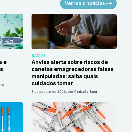
Ver mais notícias
SAÚDE
a e
Anvisa alerta sobre riscos de
as
canetas emagrecedoras falsas
manipuladas: saiba quais
cuidados tomar
ra
5 de agosto de 2026
, por
Redação Sara