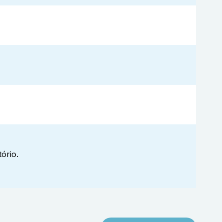
ório.