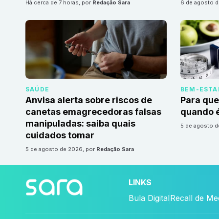
há cerca de 7 horas
, por
Redação Sara
6 de agosto 
SAÚDE
BEM-ESTA
Anvisa alerta sobre riscos de
Para que
canetas emagrecedoras falsas
quando é
manipuladas: saiba quais
5 de agosto 
cuidados tomar
5 de agosto de 2026
, por
Redação Sara
LINKS
Bula Digital
Recall de M