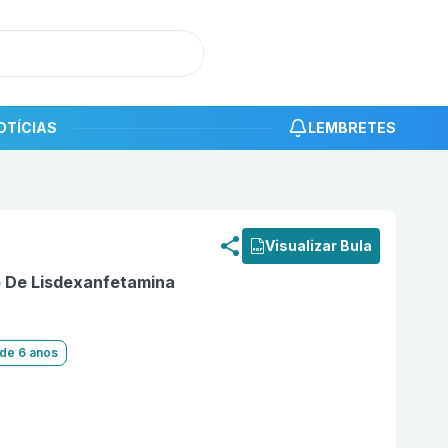
OTÍCIAS
LEMBRETES
roduto
Lidexor 30mg com 30 cápsulas duras Brace Pharma
Visualizar Bula
o De Lisdexanfetamina
 de 6 anos