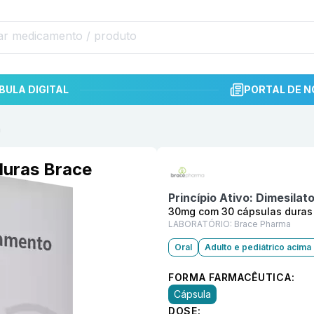
BULA DIGITAL
PORTAL DE N
a
Informações detalhadas do p
duras Brace
Princípio Ativo:
Dimesilat
30mg com 30 cápsulas duras
LABORATÓRIO:
Brace Pharma
Oral
Adulto e pediátrico acima
FORMA FARMACÊUTICA:
Cápsula
DOSE: