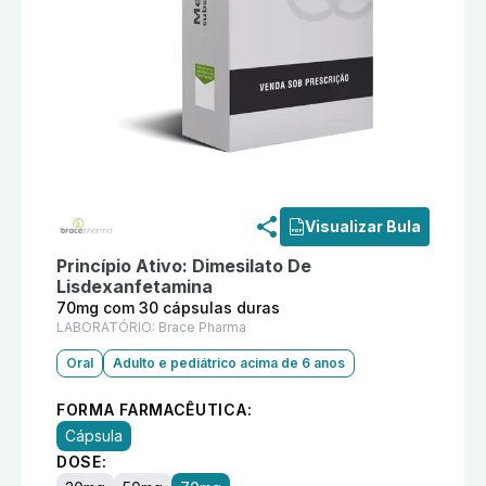
Informações detalhadas do produto
Lidexor 70mg com
Visualizar Bula
Princípio Ativo:
Dimesilato De
Lisdexanfetamina
70mg com 30 cápsulas duras
LABORATÓRIO:
Brace Pharma
Oral
Adulto e pediátrico acima de 6 anos
FORMA FARMACÊUTICA:
Cápsula
DOSE: