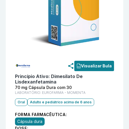
Informações detalhadas do produto
Lind 70 mg Cáps
Visualizar Bula
Princípio Ativo:
Dimesilato De
Lisdexanfetamina
70 mg Cápsula Dura com 30
LABORATÓRIO:
EUROFARMA - MOMENTA
Oral
Adulto e pediátrico acima de 6 anos
FORMA FARMACÊUTICA:
Cápsula dura
DOSE: