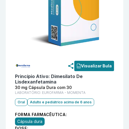
Informações detalhadas do produto
Lisdev 30 mg Cá
Visualizar Bula
Princípio Ativo:
Dimesilato De
Lisdexanfetamina
30 mg Cápsula Dura com 30
LABORATÓRIO:
EUROFARMA - MOMENTA
Oral
Adulto e pediátrico acima de 6 anos
FORMA FARMACÊUTICA:
Cápsula dura
DOSE: