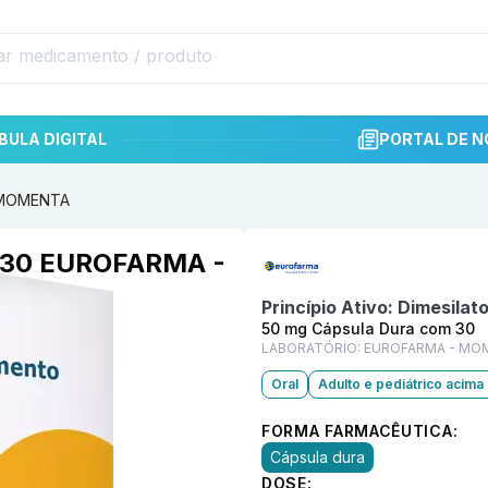
BULA DIGITAL
PORTAL DE N
- MOMENTA
Informações detalhadas do p
m 30 EUROFARMA -
Princípio Ativo:
Dimesilat
50 mg Cápsula Dura com 30
LABORATÓRIO:
EUROFARMA - MO
Oral
Adulto e pediátrico acima
FORMA FARMACÊUTICA:
Cápsula dura
DOSE: