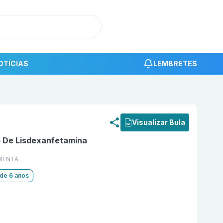
OTÍCIAS
LEMBRETES
roduto
Lisdev 50 mg Cápsula Dura com 30 EUROFARMA 
Visualizar Bula
o De Lisdexanfetamina
MENTA
 de 6 anos