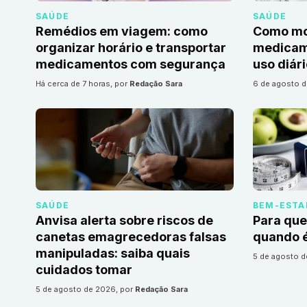
SAÚDE
SAÚDE
Remédios em viagem: como
Como mon
organizar horário e transportar
medicame
medicamentos com segurança
uso diár
há cerca de 7 horas
, por
Redação Sara
6 de agosto 
SAÚDE
BEM-ESTA
Anvisa alerta sobre riscos de
Para que
canetas emagrecedoras falsas
quando é
manipuladas: saiba quais
5 de agosto 
cuidados tomar
5 de agosto de 2026
, por
Redação Sara