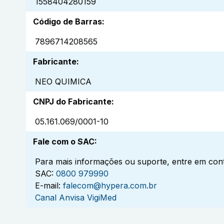
1558404280159
Código de Barras
:
7896714208565
Fabricante
:
NEO QUIMICA
CNPJ do Fabricante
:
05.161.069/0001-10
Fale com o SAC
:
Para mais informações ou suporte, entre em cont
SAC:
0800 979990
E-mail:
falecom@hypera.com.br
Canal Anvisa VigiMed