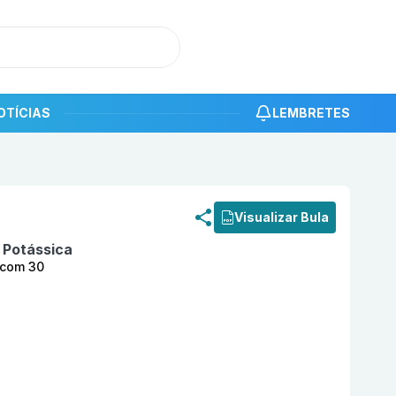
OTÍCIAS
LEMBRETES
roduto
Losartana Potassica 50 mg Comprimido Revestido
Visualizar Bula
 Potássica
 com 30