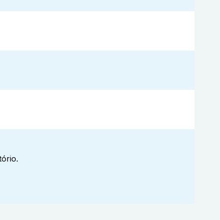
ório.