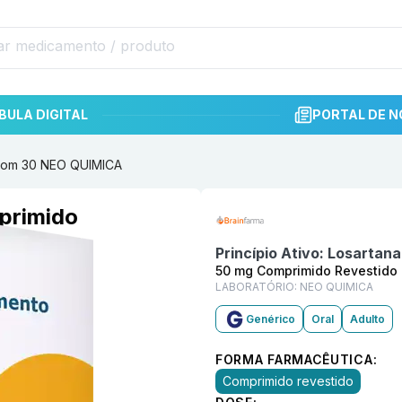
BULA DIGITAL
PORTAL DE N
 com 30 NEO QUIMICA
Informações detalhadas do p
primido
A
Princípio Ativo:
Losartana
50 mg Comprimido Revestido
LABORATÓRIO:
NEO QUIMICA
Genérico
Oral
Adulto
FORMA FARMACÊUTICA:
Comprimido revestido