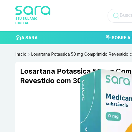
SEU BULÁRIO
DIGITAL
A SARA
SOBRE A 
Início
Losartana Potassica 50 mg Comprimido Revestido
Losartana Potassica 50 mg Com
Revestido com 30 NEO QUIMIC