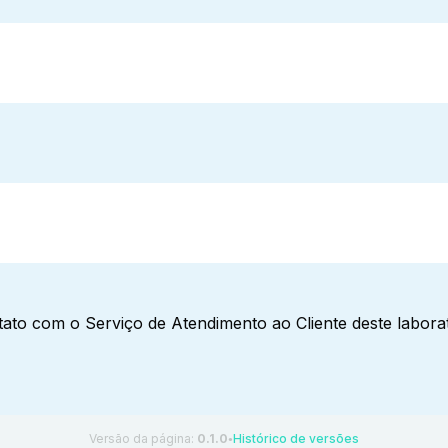
ato com o Serviço de Atendimento ao Cliente deste laborat
Versão da página:
0.1.0
Histórico de versões
●