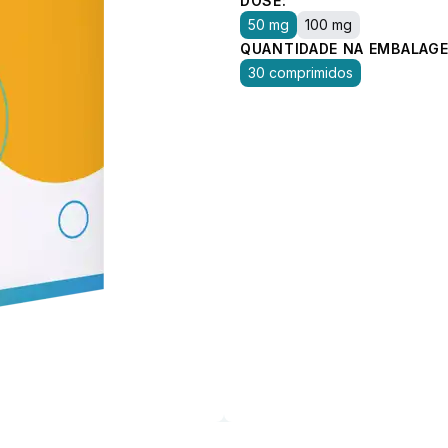
DOSE:
50 mg
100 mg
QUANTIDADE NA EMBALAGE
30 comprimidos