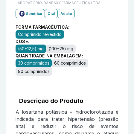
LABORATÓRIO:
RANBAXY FARMACEUTICA LTDA
Genérico
Oral
Adulto
FORMA FARMACÊUTICA:
Comprimido revestido
DOSE:
(50+12,5) mg
(100+25) mg
QUANTIDADE NA EMBALAGEM:
30 comprimidos
60 comprimidos
90 comprimidos
Descrição do Produto
A losartana potássica + hidroclorotiazida é
indicada para tratar hipertensão (pressão
alta) e reduzir o risco de eventos
cardiovasculares, como derrame e ataque