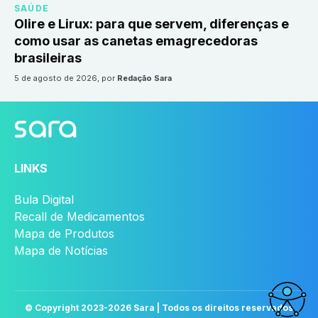
SAÚDE
Olire e Lirux: para que servem, diferenças e
como usar as canetas emagrecedoras
brasileiras
5 de agosto de 2026
, por
Redação Sara
LINKS
Bula Digital
Recall de Medicamentos
Mapa de Produtos
Mapa de Notícias
© Copyright 2023-
2026
Sara | Todos os direitos reservados