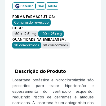
Genérico
Oral
Adulto
FORMA FARMACÊUTICA:
Comprimido revestido
DOSE:
(50 + 12,5) mg
(100 + 25) mg
QUANTIDADE NA EMBALAGEM:
30 comprimidos
60 comprimidos
Descrição do Produto
Losartana potássica e hidroclorotiazida são
prescritos para tratar hipertensão e
espessamento do ventrículo esquerdo,
reduzindo riscos de derrames e ataques
cardíacos. A losartana é um antagonista dos