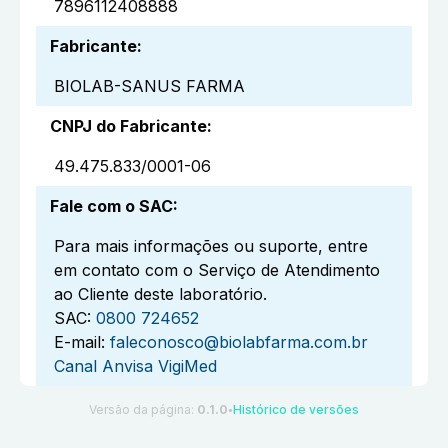
7896112408888
Fabricante
:
BIOLAB-SANUS FARMA
CNPJ do Fabricante
:
49.475.833/0001-06
Fale com o SAC
:
Para mais informações ou suporte, entre
em contato com o Serviço de Atendimento
ao Cliente deste laboratório.
SAC:
0800 724652
E-mail:
faleconosco@biolabfarma.com.br
Canal Anvisa VigiMed
Versão da página:
0.1.0
Histórico de versões
●