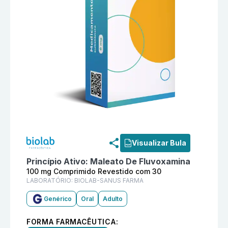
Informações detalhadas do produto
Maleato De Fluv
Visualizar Bula
Princípio Ativo:
Maleato De Fluvoxamina
100 mg Comprimido Revestido com 30
LABORATÓRIO:
BIOLAB-SANUS FARMA
Genérico
Oral
Adulto
FORMA FARMACÊUTICA: