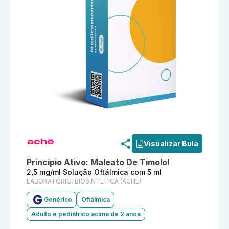
Informações detalhadas do produto
Maleato De Timol
Visualizar Bula
Princípio Ativo:
Maleato De Timolol
2,5 mg/ml Solução Oftálmica com 5 ml
LABORATÓRIO:
BIOSINTETICA (ACHE)
Genérico
Oftálmica
Adulto e pediátrico acima de 2 anos