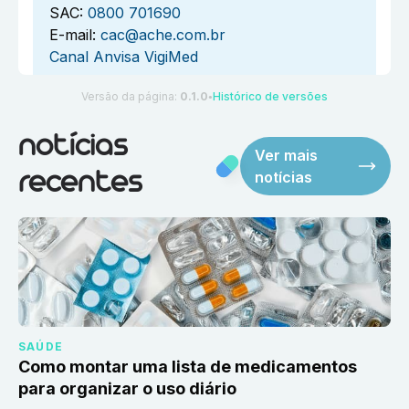
SAC:
0800 701690
E-mail:
cac@ache.com.br
Canal Anvisa VigiMed
Versão da página:
0.1.0
Histórico de versões
●
notícias
Ver mais
notícias
recentes
SAÚDE
Como montar uma lista de medicamentos
para organizar o uso diário