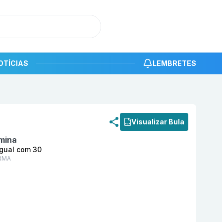
OTÍCIAS
LEMBRETES
roduto
Mecobalamina 1000 MCG Comprimido Sublingual
Visualizar Bula
mina
gual com 30
RMA