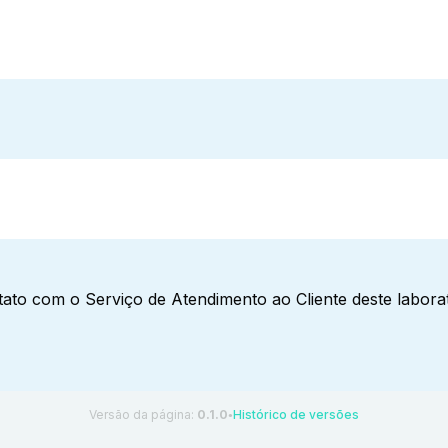
ato com o Serviço de Atendimento ao Cliente deste laborat
Versão da página:
0.1.0
Histórico de versões
●