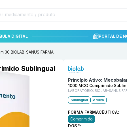
BULA DIGITAL
PORTAL DE N
com 30 BIOLAB-SANUS FARMA
Informações detalhadas do p
mido Sublingual
Princípio Ativo:
Mecobala
1000 MCG Comprimido Sublin
LABORATÓRIO:
BIOLAB-SANUS FA
Sublingual
Adulto
FORMA FARMACÊUTICA:
Comprimido
DOSE: