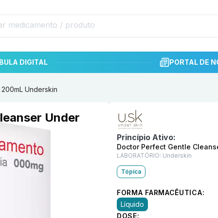
BULA DIGITAL
PORTAL DE N
n 200mL Underskin
Informações detalhadas do p
Cleanser Under
Princípio Ativo:
Doctor Perfect Gentle Clean
LABORATÓRIO:
Underskin
Tópica
FORMA FARMACÊUTICA:
Líquido
DOSE: