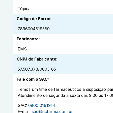
Tópica
Código de Barras
:
7896004819389
Fabricante
:
EMS
CNPJ do Fabricante
:
57.507.378/0003-65
Fale com o SAC
:
Temos um time de farmacêuticos à disposição par
Atendimento de segunda à sexta das 9:00 às 17:0
SAC:
0800 0191914
E-mail:
sac@ncfarma.com.br