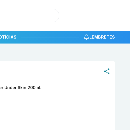
OTÍCIAS
LEMBRETES
roduto
Medical Doctor Perfect Gentle Cleanser Under Skin
ser Under Skin 200mL