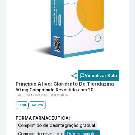
Informações detalhadas do produto
Melleril 50 mg 
Visualizar Bula
Princípio Ativo:
Cloridrato De Tioridazina
50 mg Comprimido Revestido com 20
LABORATÓRIO:
MEDQUIMICA
Oral
Adulto
FORMA FARMACÊUTICA:
Comprimido de desintegração gradual
Comprimido revestido
Drágea simples