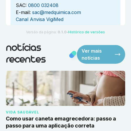
SAC:
0800 032408
E-mail:
sac@medquimica.com
Canal Anvisa VigiMed
Versão da página:
0.1.0
Histórico de versões
●
notícias
Ver mais
notícias
recentes
VIDA SAUDÁVEL
Como usar caneta emagrecedora: passo a
passo para uma aplicação correta