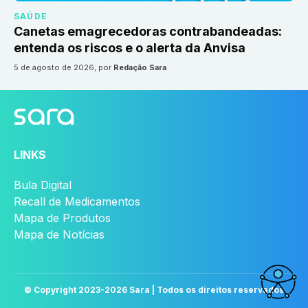
SAÚDE
Canetas emagrecedoras contrabandeadas:
entenda os riscos e o alerta da Anvisa
5 de agosto de 2026
, por
Redação Sara
LINKS
Bula Digital
Recall de Medicamentos
Mapa de Produtos
Mapa de Notícias
© Copyright 2023-
2026
Sara | Todos os direitos reservados