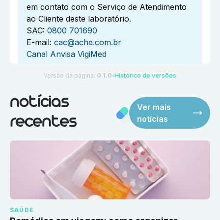
em contato com o Serviço de Atendimento
ao Cliente deste laboratório.
SAC:
0800 701690
E-mail:
cac@ache.com.br
Canal Anvisa VigiMed
Versão da página:
0.1.0
Histórico de versões
●
notícias
Ver mais
notícias
recentes
SAÚDE