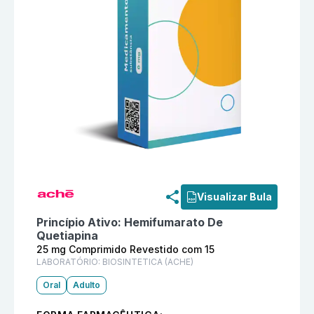
Informações detalhadas do produto
Mensyva 25 mg C
Visualizar Bula
Princípio Ativo:
Hemifumarato De
Quetiapina
25 mg Comprimido Revestido com 15
LABORATÓRIO:
BIOSINTETICA (ACHE)
Oral
Adulto