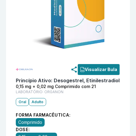
Informações detalhadas do produto
Mercilon 0,15 m
Visualizar Bula
Princípio Ativo:
Desogestrel, Etinilestradiol
0,15 mg + 0,02 mg Comprimido com 21
LABORATÓRIO:
ORGANON
Oral
Adulto
FORMA FARMACÊUTICA:
Comprimido
DOSE: