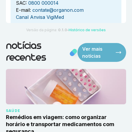
SAC:
0800 000014
E-mail:
contate@organon.com
Canal Anvisa VigiMed
Versão da página:
0.1.0
Histórico de versões
●
notícias
Ver mais
notícias
recentes
SAÚDE
Remédios em viagem: como organizar
horário e transportar medicamentos com
segurança