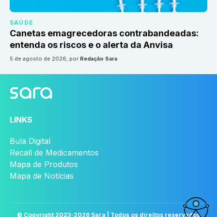
SAÚDE
Canetas emagrecedoras contrabandeadas:
entenda os riscos e o alerta da Anvisa
5 de agosto de 2026
, por
Redação Sara
LINKS
Bula Digital
Recall de Medicamentos
Mapa de Produtos
Mapa de Notícias
© Copyright 2023-
2026
Sara | Todos os direitos reservados