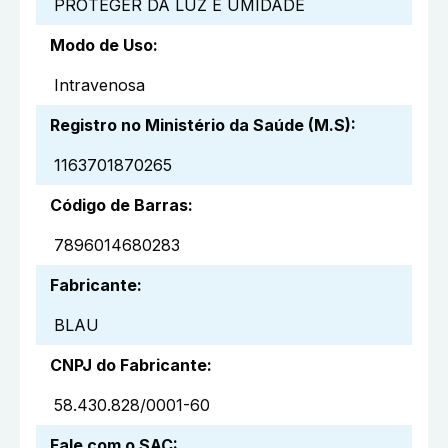
PROTEGER DA LUZ E UMIDADE
Modo de Uso
:
Intravenosa
Registro no Ministério da Saúde (M.S)
:
1163701870265
Código de Barras
:
7896014680283
Fabricante
:
BLAU
CNPJ do Fabricante
:
58.430.828/0001-60
Fale com o SAC
: