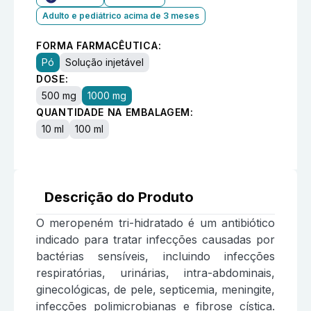
Adulto e pediátrico acima de 3 meses
FORMA FARMACÊUTICA:
Pó
Solução injetável
DOSE:
500 mg
1000 mg
QUANTIDADE NA EMBALAGEM:
10 ml
100 ml
Descrição do Produto
O meropeném tri-hidratado é um antibiótico
indicado para tratar infecções causadas por
bactérias sensíveis, incluindo infecções
respiratórias, urinárias, intra-abdominais,
ginecológicas, de pele, septicemia, meningite,
infecções polimicrobianas e fibrose cística.