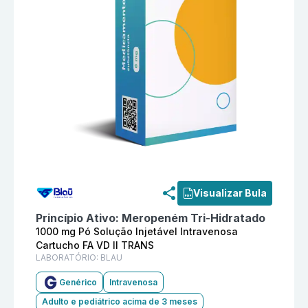
Informações detalhadas do produto
Meropeném 1000 m
Visualizar Bula
Princípio Ativo:
Meropeném Tri-Hidratado
1000 mg Pó Solução Injetável Intravenosa
Cartucho FA VD II TRANS
LABORATÓRIO:
BLAU
Genérico
Intravenosa
Adulto e pediátrico acima de 3 meses