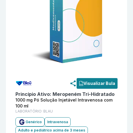
Informações detalhadas do produto
Meropeném 1000 m
Visualizar Bula
Princípio Ativo:
Meropeném Tri-Hidratado
1000 mg Pó Solução Injetável Intravenosa com
100 ml
LABORATÓRIO:
BLAU
Genérico
Intravenosa
Adulto e pediátrico acima de 3 meses