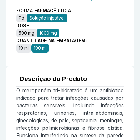
FORMA FARMACÊUTICA:
Pó
Solução injetável
DOSE:
500 mg
1000 mg
QUANTIDADE NA EMBALAGEM:
10 ml
100 ml
Descrição do Produto
O meropeném tri-hidratado é um antibiótico
indicado para tratar infecções causadas por
bactérias sensíveis, incluindo infecções
respiratórias, urinárias, intra-abdominais,
ginecológicas, de pele, septicemia, meningite,
infecções polimicrobianas e fibrose cística.
Funciona interferindo na síntese da parede