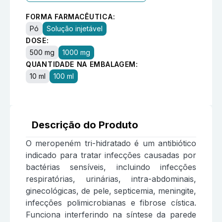
FORMA FARMACÊUTICA:
Pó
Solução injetável
DOSE:
500 mg
1000 mg
QUANTIDADE NA EMBALAGEM:
10 ml
100 ml
Descrição do Produto
O meropeném tri-hidratado é um antibiótico
indicado para tratar infecções causadas por
bactérias sensíveis, incluindo infecções
respiratórias, urinárias, intra-abdominais,
ginecológicas, de pele, septicemia, meningite,
infecções polimicrobianas e fibrose cística.
Funciona interferindo na síntese da parede