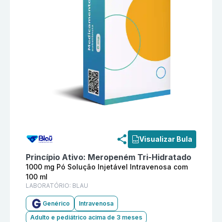
Informações detalhadas do produto
Meropeném 1000 m
Visualizar Bula
Princípio Ativo:
Meropeném Tri-Hidratado
1000 mg Pó Solução Injetável Intravenosa com
100 ml
LABORATÓRIO:
BLAU
Genérico
Intravenosa
Adulto e pediátrico acima de 3 meses