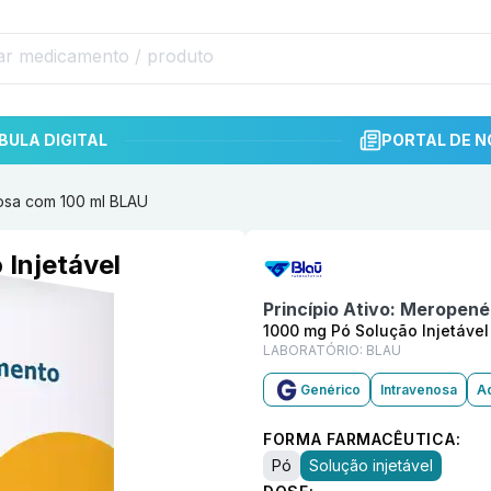
BULA DIGITAL
PORTAL DE N
osa com 100 ml BLAU
Informações detalhadas do p
Injetável
Princípio Ativo:
Meropeném
1000 mg Pó Solução Injetável
LABORATÓRIO:
BLAU
Genérico
Intravenosa
Ad
FORMA FARMACÊUTICA:
Pó
Solução injetável