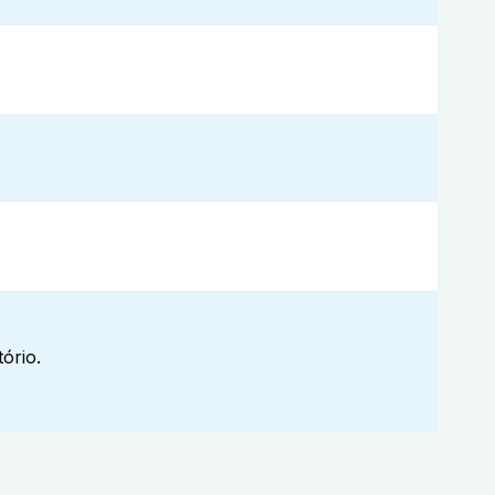
ório.