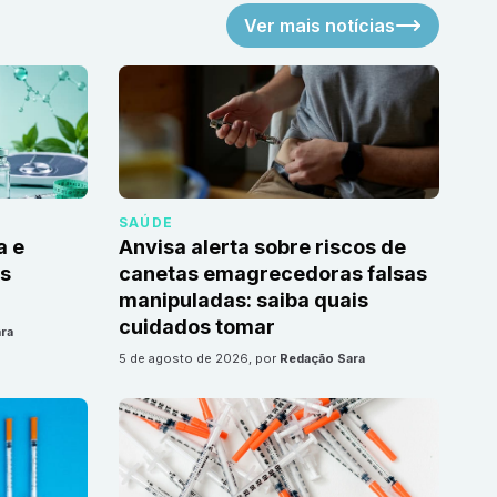
Ver mais notícias
SAÚDE
a e
Anvisa alerta sobre riscos de
as
canetas emagrecedoras falsas
manipuladas: saiba quais
cuidados tomar
ra
5 de agosto de 2026
, por
Redação Sara