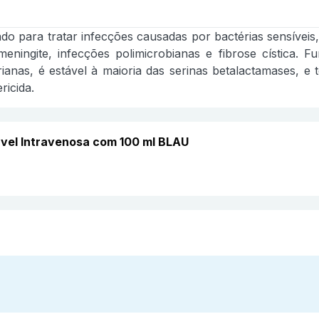
o para tratar infecções causadas por bactérias sensíveis, i
meningite, infecções polimicrobianas e fibrose cística. F
ianas, é estável à maioria das serinas betalactamases, e t
ricida.
vel Intravenosa com 100 ml BLAU