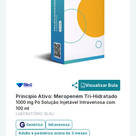
Informações detalhadas do produto
Meropeném 1000 m
Visualizar Bula
Princípio Ativo:
Meropeném Tri-Hidratado
1000 mg Pó Solução Injetável Intravenosa com
100 ml
LABORATÓRIO:
BLAU
Genérico
Intravenosa
Adulto e pediátrico acima de 3 meses