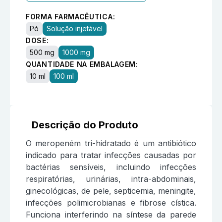
FORMA FARMACÊUTICA:
Pó
Solução injetável
DOSE:
500 mg
1000 mg
QUANTIDADE NA EMBALAGEM:
10 ml
100 ml
Descrição do Produto
O meropeném tri-hidratado é um antibiótico
indicado para tratar infecções causadas por
bactérias sensíveis, incluindo infecções
respiratórias, urinárias, intra-abdominais,
ginecológicas, de pele, septicemia, meningite,
infecções polimicrobianas e fibrose cística.
Funciona interferindo na síntese da parede