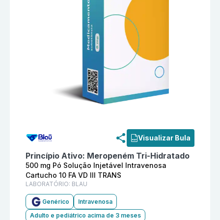
Informações detalhadas do produto
Meropeném 500 mg
Visualizar Bula
Princípio Ativo:
Meropeném Tri-Hidratado
500 mg Pó Solução Injetável Intravenosa
Cartucho 10 FA VD III TRANS
LABORATÓRIO:
BLAU
Genérico
Intravenosa
Adulto e pediátrico acima de 3 meses