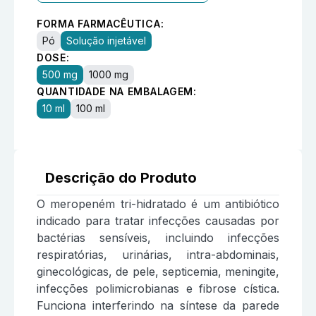
FORMA FARMACÊUTICA:
Pó
Solução injetável
DOSE:
500 mg
1000 mg
QUANTIDADE NA EMBALAGEM:
10 ml
100 ml
Descrição do Produto
O meropeném tri-hidratado é um antibiótico
indicado para tratar infecções causadas por
bactérias sensíveis, incluindo infecções
respiratórias, urinárias, intra-abdominais,
ginecológicas, de pele, septicemia, meningite,
infecções polimicrobianas e fibrose cística.
Funciona interferindo na síntese da parede