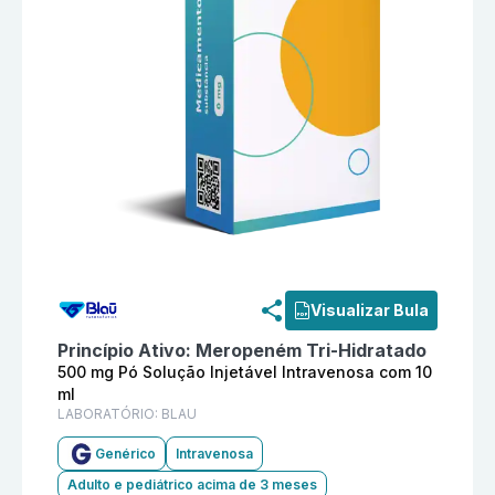
Informações detalhadas do produto
Meropeném 500 mg
Visualizar Bula
Princípio Ativo:
Meropeném Tri-Hidratado
500 mg Pó Solução Injetável Intravenosa com 10
ml
LABORATÓRIO:
BLAU
Genérico
Intravenosa
Adulto e pediátrico acima de 3 meses