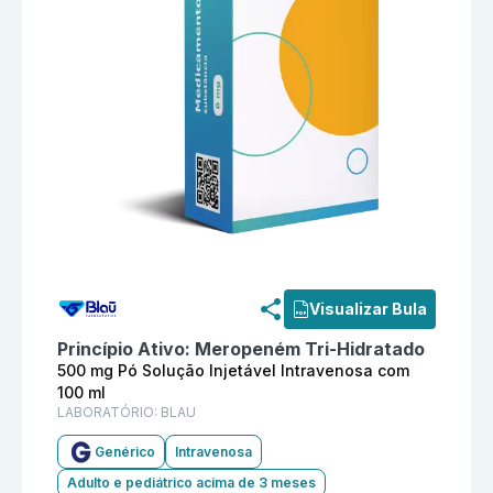
Informações detalhadas do produto
Meropeném 500 mg
Visualizar Bula
Princípio Ativo:
Meropeném Tri-Hidratado
500 mg Pó Solução Injetável Intravenosa com
100 ml
LABORATÓRIO:
BLAU
Genérico
Intravenosa
Adulto e pediátrico acima de 3 meses