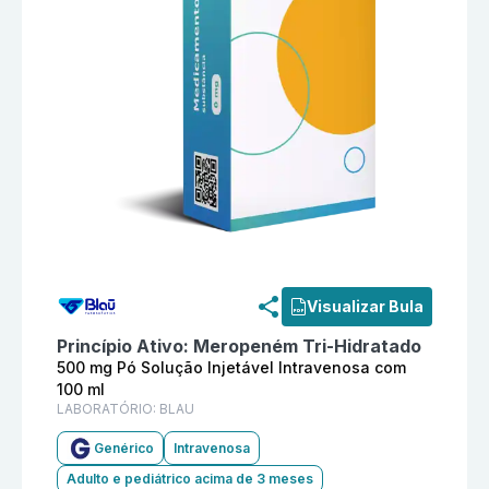
Informações detalhadas do produto
Meropeném 500 mg
Visualizar Bula
Princípio Ativo:
Meropeném Tri-Hidratado
500 mg Pó Solução Injetável Intravenosa com
100 ml
LABORATÓRIO:
BLAU
Genérico
Intravenosa
Adulto e pediátrico acima de 3 meses