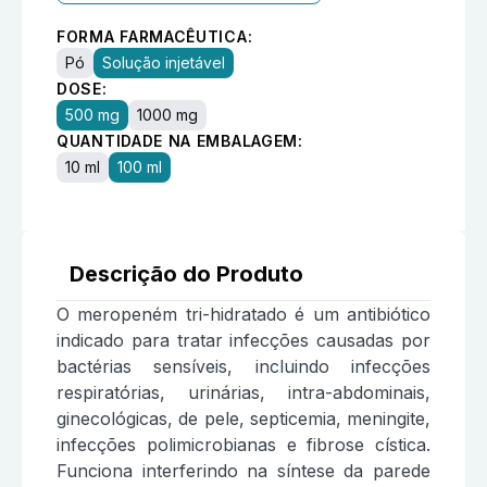
FORMA FARMACÊUTICA:
Pó
Solução injetável
DOSE:
500 mg
1000 mg
QUANTIDADE NA EMBALAGEM:
10 ml
100 ml
Descrição do Produto
O meropeném tri-hidratado é um antibiótico
indicado para tratar infecções causadas por
bactérias sensíveis, incluindo infecções
respiratórias, urinárias, intra-abdominais,
ginecológicas, de pele, septicemia, meningite,
infecções polimicrobianas e fibrose cística.
Funciona interferindo na síntese da parede