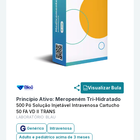
Informações detalhadas do produto
Meropeném 500 Pó
Visualizar Bula
Princípio Ativo:
Meropeném Tri-Hidratado
500 Pó Solução Injetável Intravenosa Cartucho
50 FA VD II TRANS
LABORATÓRIO:
BLAU
Genérico
Intravenosa
Adulto e pediátrico acima de 3 meses