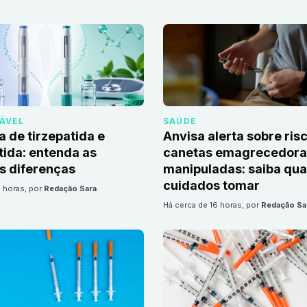
DÁVEL
SAÚDE
a de tirzepatida e
Anvisa alerta sobre ris
ida: entenda as
canetas emagrecedoras
is diferenças
manipuladas: saiba qua
cuidados tomar
6 horas
, por
Redação Sara
há cerca de 16 horas
, por
Redação Sa