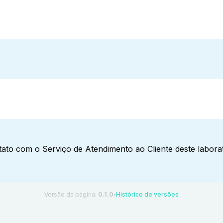
ato com o Serviço de Atendimento ao Cliente deste laborat
Versão da página:
0.1.0
Histórico de versões
●