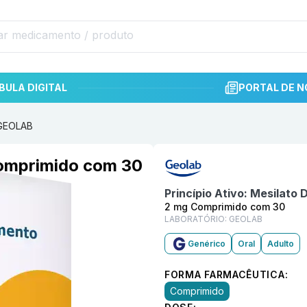
BULA DIGITAL
PORTAL DE N
 GEOLAB
Informações detalhadas do p
omprimido com 30
Princípio Ativo:
Mesilato 
2 mg Comprimido com 30
LABORATÓRIO:
GEOLAB
Genérico
Oral
Adulto
FORMA FARMACÊUTICA:
Comprimido