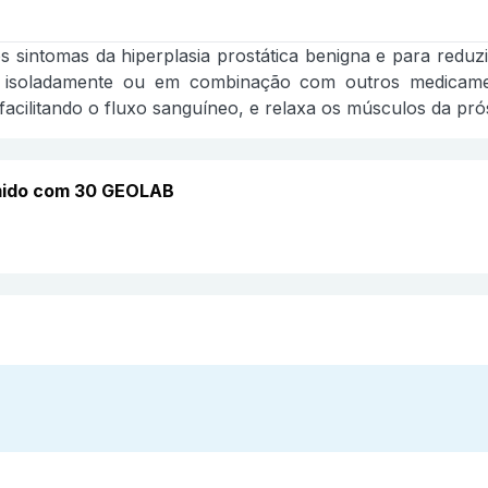
os sintomas da hiperplasia prostática benigna e para redu
o isoladamente ou em combinação com outros medicame
acilitando o fluxo sanguíneo, e relaxa os músculos da prós
mido com 30 GEOLAB