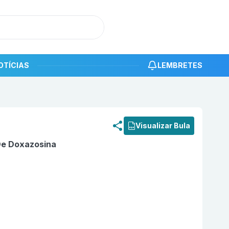
OTÍCIAS
LEMBRETES
roduto
Mesilato De Doxazosina 2 mg Comprimido com 30
Visualizar Bula
De Doxazosina